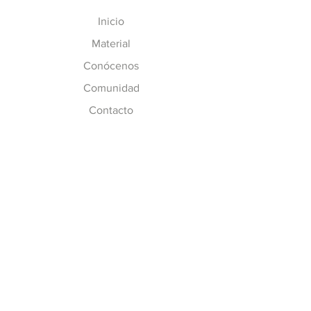
Inicio
Material
Conócenos
Comunidad
Contacto
MÁS INFO
Preguntas Frecuentes
Políticas de CC
Inscripción y Costos
SÍGUENOS
Facebook