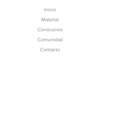
Inicio
Material
Conócenos
Comunidad
Contacto
MÁS INFO
Preguntas Frecuentes
Políticas de CC
Inscripción y Costos
SÍGUENOS
Facebook