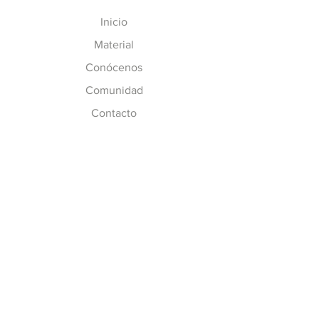
Inicio
Material
Conócenos
Comunidad
Contacto
MÁS INFO
Preguntas Frecuentes
Políticas de CC
Inscripción y Costos
SÍGUENOS
Facebook