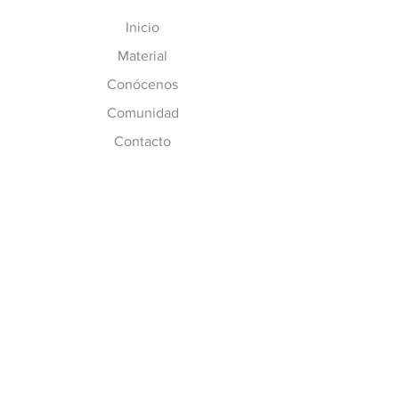
Inicio
Material
Conócenos
Comunidad
Contacto
MÁS INFO
Preguntas Frecuentes
Políticas de CC
Inscripción y Costos
SÍGUENOS
Facebook