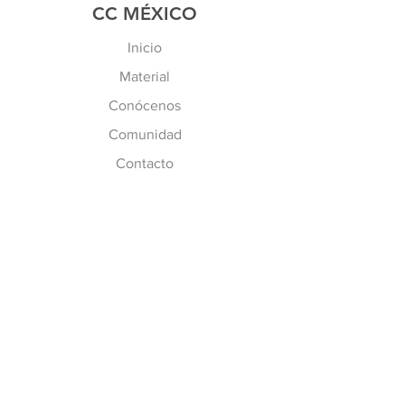
CC MÉXICO
Inicio
Material
Conócenos
Comunidad
Contacto
MÁS INFO
Preguntas Frecuentes
Políticas de CC
Inscripción y Costos
SÍGUENOS