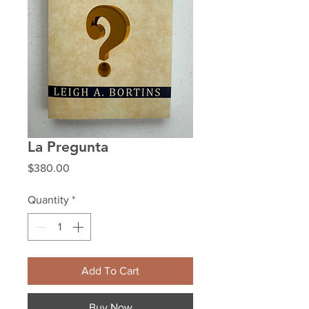
La Pregunta
Price
$380.00
Quantity
*
Add To Cart
Buy Now