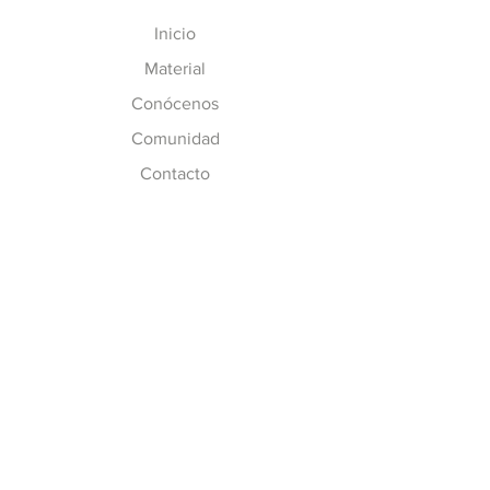
Inicio
Material
Conócenos
Comunidad
Contacto
MÁS INFO
Preguntas Frecuentes
Políticas de CC
Inscripción y Costos
SÍGUENOS
Facebook