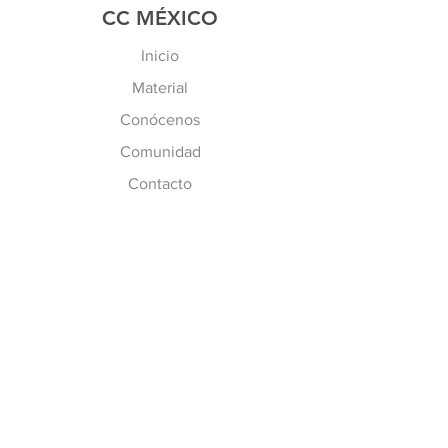
CC MÉXICO
Inicio
Material
Conócenos
Comunidad
Contacto
MÁS INFO
Preguntas Frecuentes
Políticas de CC
Inscripción y Costos
SÍGUENOS