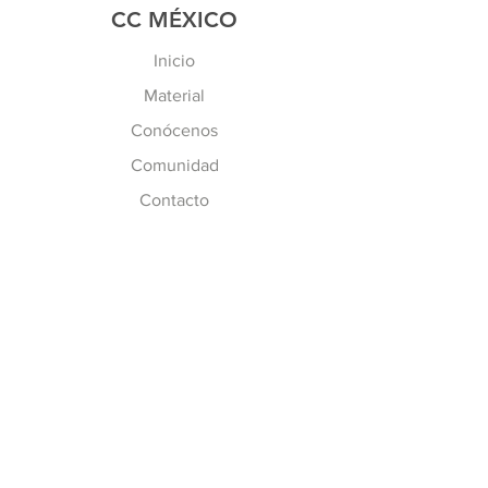
CC MÉXICO
Inicio
Material
Conócenos
Comunidad
Contacto
MÁS INFO
Preguntas Frecuentes
Políticas de CC
Inscripción y Costos
SÍGUENOS