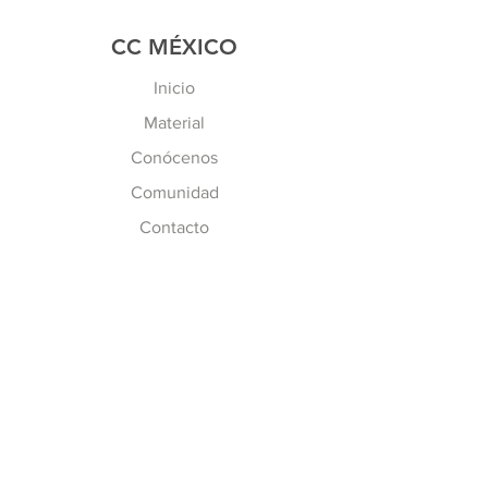
CC MÉXICO
Inicio
Material
Conócenos
Comunidad
Contacto
MÁS INFO
Preguntas Frecuentes
Políticas de CC
Inscripción y Costos
SÍGUENOS