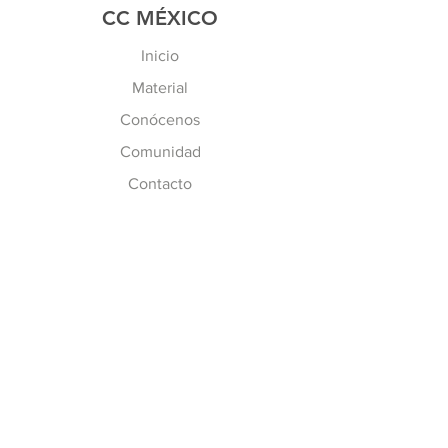
CC MÉXICO
Inicio
Material
Conócenos
Comunidad
Contacto
MÁS INFO
Preguntas Frecuentes
Políticas de CC
Inscripción y Costos
SÍGUENOS